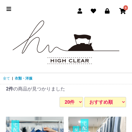
0
全て
|
衣類・洋服
2件
の商品が見つかりました